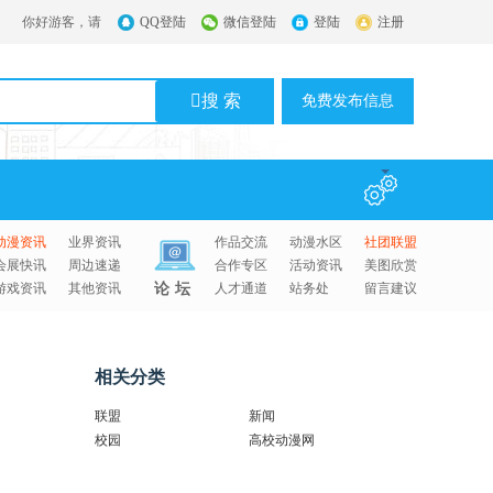
你好游客，请
QQ登陆
微信登陆
登陆
注册
搜 索
免费发布信息
动漫资讯
业界资讯
作品交流
动漫水区
社团联盟
会展快讯
周边速递
合作专区
活动资讯
美图欣赏
游戏资讯
其他资讯
论坛
人才通道
站务处
留言建议
相关分类
联盟
新闻
校园
高校动漫网