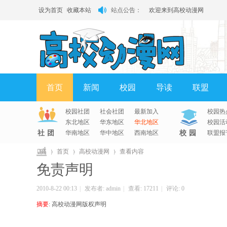
设为首页
收藏本站
站点公告：
欢迎来到高校动漫网
有问题请联系QQ客服
首页
新闻
校园
导读
联盟
校园社团
社会社团
最新加入
校园热
淘帖
日志
相册
分享
记录
东北地区
华东地区
华北地区
校园活
社团
华南地区
华中地区
西南地区
校园
联盟报
高
›
首页
›
高校动漫网
›
查看内容
免责声明
校
动
2010-8-22 00:13
|
发布者:
admin
|
查看:
17211
|
评论: 0
漫
摘要
: 高校动漫网版权声明
网