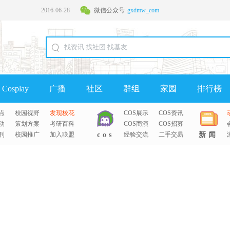
2016-06-28
微信公众号
gxdmw_com
2016-06-28
Cosplay
广播
社区
群组
家园
排行榜
点
校园视野
发现校花
COS展示
COS资讯
动
策划方案
考研百科
COS商演
COS招募
刊
校园推广
加入联盟
cos
经验交流
二手交易
新闻