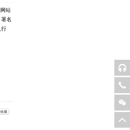
本网站
、署名
人行
QQ客服
010-83233736
收藏
返回顶部
关注我们