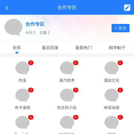
合作专区
合作专区
+ 关注
今日
0
主题
0
全部
最后回复
最新热门
精华帖子
0
0
0
尚漫
蒸汽世界
潇如文化
0
0
0
布卡漫画
轻文轻小说
神居动漫
0
0
0