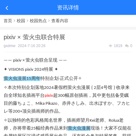
资讯详情
首页
校园
校园热点
查看内容
pixiv × 萤火虫联合特展
gxdmw
2024-7-16 20:26
1819
0
萤火虫联合呈现
—— pixiv ×
——
特展
✦ VISIONS pixiv 2024
✦
萤火虫
漫展
周年
特别企划
正式公开
15
·
✧
本次特别企划落地
暑假档萤火虫漫展
层
号馆
收录来
✧
2024
{ 2
4
}
自全球知名插画平台
超
幅原创插画，其中更包括备受瞩
pixiv
300
目的藤ちょこ、
、赤井さしみ、出水ぽすか、フカヒ
Mika Pikazo
レ等
顶尖插画师的作品。
200+
以独特的色彩风格闻名世界，插画师望月
老师、
老
✧
Kei
Rolua
师，亦将带着
幅经典作品来到
萤火虫漫展
现场！大家不仅能在
25