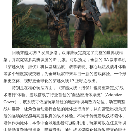
回顾穿越火线IP 发展脉络，双阵营设定奠定了完整的世界观框
架，并沉淀诸多高辨识度的IP 元素。可以预见，全新的 3A 叙事单机
《穿越火线：潜伏》将从基础品质、叙事表现、核心玩法及战斗体验
等多个维度实现突破，为全球玩家带来耳目一新的游戏体验。一个形
象更立体、视野更全球化的穿越火线 IP 正呼之欲出。
特别是在核心玩法方面，《穿越火线：潜伏》也将重新定义“战
术潜行”体验。游戏搭载了行业首创的“自适应掩体系统”（Adaptive
Cover），该系统可依据玩家所处的地形环境与敌方站位，动态调整
战斗姿势，让角色自动选择合适的掩体进行掩护，从而营造出极为沉
浸的临场紧张感与高度拟真的战术体验。不同于传统游戏仅将箱体、
墙体作为掩体，本作中全域地形皆可加以利用，玩家可以在任意环境
中借助复杂地形周旋、隐蔽身形，通过战术谋略化解强敌带来的巨大