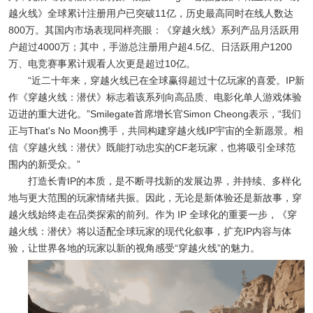
越火线》全球累计注册用户已突破11亿，历史最高同时在线人数达
800万。其国内市场表现同样亮眼：《穿越火线》系列产品月活跃用
户超过4000万；其中，手游总注册用户超4.5亿、日活跃用户1200
万、电竞赛事累计观看人次更是超过10亿。
“近二十年来，穿越火线已在全球赢得超过十亿玩家的喜爱。IP新
作《穿越火线：潜伏》标志着该系列向高品质、电影化单人游戏体验
迈进的重大进化。”Smilegate首席增长官Simon Cheong表示，“我们
正与That's No Moon携手，共同构建穿越火线IP宇宙的全新愿景。相
信《穿越火线：潜伏》既能打动忠实的CF老玩家，也将吸引全球范
围内的新受众。”
打造长青IP的本质，是不断寻找新的发展边界，并持续、多样化
地与更大范围的玩家情绪共振。因此，无论是新体验还是新故事，穿
越火线始终走在品类探索的前列。作为 IP 全球化的重要一步，《穿
越火线：潜伏》将以适配全球玩家的现代化叙事，扩充IP内容与体
验，让世界各地的玩家以新的视角感受“穿越火线”的魅力。