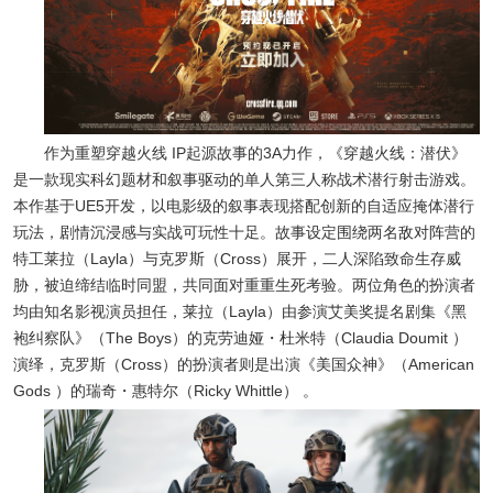
作为重塑穿越火线 IP起源故事的3A力作，《穿越火线：潜伏》
是一款现实科幻题材和叙事驱动的单人第三人称战术潜行射击游戏。
本作基于UE5开发，以电影级的叙事表现搭配创新的自适应掩体潜行
玩法，剧情沉浸感与实战可玩性十足。故事设定围绕两名敌对阵营的
特工莱拉（Layla）与克罗斯（Cross）展开，二人深陷致命生存威
胁，被迫缔结临时同盟，共同面对重重生死考验。两位角色的扮演者
均由知名影视演员担任，莱拉（Layla）由参演艾美奖提名剧集《黑
袍纠察队》（The Boys）的克劳迪娅・杜米特（Claudia Doumit ）
演绎，克罗斯（Cross）的扮演者则是出演《美国众神》（American
Gods ）的瑞奇・惠特尔（Ricky Whittle） 。