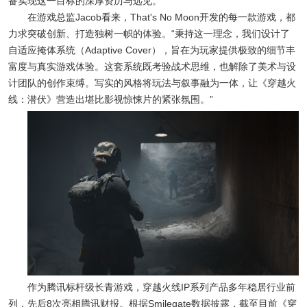
备实现这一目标的深厚资历与远见。”
在游戏总监Jacob看来，That's No Moon开发的每一款游戏，都
力求突破创新、打造独树一帜的体验。“秉持这一理念，我们设计了
自适应掩体系统（Adaptive Cover），旨在为玩家提供极致的细节丰
富度与真实游戏体验。这套系统既考验战术思维，也解除了美术与设
计团队的创作束缚。写实的风格将玩法与叙事融为一体，让《穿越火
线：潜伏》营造出堪比影视惊悚片的紧张氛围。”
作为腾讯标杆级长青游戏，穿越火线IP系列产品多年稳居行业前
列，先后8次亮相腾讯财报。根据Smilegate数据披露，截至目前《穿