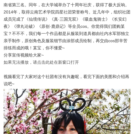
南省第三名。同年，在大学城举办了十周年社庆，获得了极大反响。
2014年，取得云南艺术学院四星
社团
荣誉称号。近几年中，组织社团
成员完成了《仙境传说》《真·三国无双》《吸血鬼骑士》《长安幻
夜》《弹丸论破》《原创·鹿鼎记》等全员cos。你觉得我们团购某
宝？不不不，我们每一个作品都是从服装到道具都由社内水军部独立
亲手制作，原创角色及服装细节由涂部成员绘制，再交由cos部辛苦
排练而成的哦！某宝，你不懂爱~
分享宣传视频给大家~
如果无法播放，请点击此处在新窗口打开
视频看完了大家对这个社团有没有兴趣呢，看完下面的美图和介绍再
说吧~