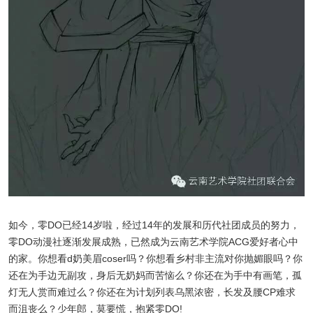
如今，零DO已经14岁啦，经过14年的发展和历代社团成员的努力，
零DO动漫社逐渐发展成熟，已然成为云南艺术学院ACG爱好者心中
的家。你想看d奶美眉coser吗？你想看乡村非主流对你抛媚眼吗？你
还在为手边无副攻，身后无奶妈而苦恼么？你还在为手中有画笔，孤
灯无人赏而难过么？你还在为计划列表乌黑浓密，长发及腰CP难求
而沮丧么？少年郎，莫要慌，抱紧零DO!