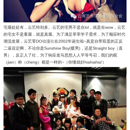
宅腐处处有，云艺特别多。云艺的宅男不是在lol，就是在wow，云艺
的宅女不是看腐，就是真腐。为了满足莘莘学子需求，为了顺应时代
潮流发展，云艺零DO
动漫社
在2002年诞生啦~真是自带双蛋的正反
二逼设定啊，不论你是Sunshine Boy(暖男)，还是Straight boy（直
男），反正入了社，为了响应老马思想人人平等号召，我们的昵
（jian）称（cheng）都是一样的~（你懂就好hiahiahia!）