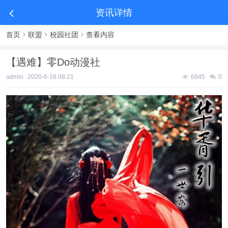
资讯详情
首页
联盟
校园社团
查看内容
【遇难】零Do动漫社
admin
2020-6-18 08:21
6845
0