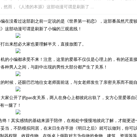
然而，《人渣的本源》这部动漫可谓是刷新了 ...
小编在没看过这部剧之前一定说的是《世界第一初恋》，这部番虽然尺度
源》这部动漫可谓是刷新了小编的三观底线！
字打出来想必大家也要理解半天，直接放图了。
司机的小编都承受不来！注意，这里的爱慕不仅仅是心理上的，有的还直
于各种男人之间，与剧中出现的男性大部分都产生了关系！
友的时候，还眼巴巴地往女老师面前送，与女老师发生了亲密关系而不能
俄罗斯动画巨头联盟动画制片厂
2026年,俄罗斯"联盟动画电影制片厂"(以
大家公开了的pao友关系，两人在身心上都彼此出轨了，女方心里爱慕自
画”）迎来...
详细
都有一腿了！
手告终！其实感情的基础来源于陪伴，在相处中慢慢地彼此了解，才能更进
不妥当，不防模拟同居，在末日生存手游《明日之后》就可以做到，你可
控制器权限、收获作物、在饭桌上领取对方为你做的食物、建筑、资源等