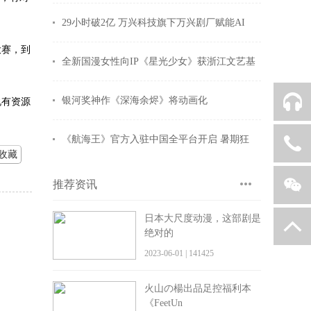
29小时破2亿 万兴科技旗下万兴剧厂赋能AI
大赛，到
全新国漫女性向IP《星光少女》获浙江文艺基
银河奖神作《深海余烬》将动画化
QQ客服
说有资源
《航海王》官方入驻中国全平台开启 暑期狂
010-83233736
收藏
推荐资讯
日本大尺度动漫，这部剧是
返回顶部
关注我们
绝对的
2023-06-01 | 141425
火山の楊出品足控福利本
《FeetUn