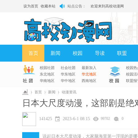
设为首页
收藏本站
站点公告：
欢迎来到高校动漫网
有问题请联系QQ客服
首页
新闻
校园
导读
联盟
校园社团
社会社团
最新加入
校园热
淘帖
日志
相册
分享
记录
东北地区
华东地区
华北地区
校园活
社团
华南地区
华中地区
西南地区
校园
联盟报
›
首页
›
新闻
›
动漫资讯
日本大尺度动漫，这部剧是绝
高
校
机！
141425
2023-6-1 08:15
99702
0
动
漫
说起日本大尺度动漫，大家脑海里第一浮现的是哪
网