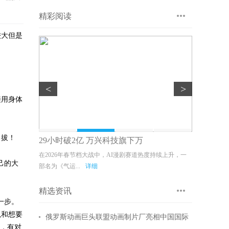
精彩阅读
较大但是
<
>
接用身体
自拔！
29小时破2亿 万兴科技旗下万
全新国漫
下简称“联盟动
在2026年春节档大战中，AI漫剧赛道热度持续上升，一
星光海岸（杭
己的大
部名为《气运...
详细
番剧《星光...
精选资讯
一步。
以和想要
俄罗斯动画巨头联盟动画制片厂亮相中国国际
等，有对