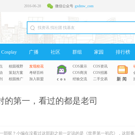
2016-06-28
微信公众号
gxdmw_com
2016-06-28
Cosplay
广播
社区
群组
家园
排行榜
点
校园视野
发现校花
COS展示
COS资讯
动
策划方案
考研百科
COS商演
COS招募
刊
校园推广
加入联盟
cos
经验交流
二手交易
新闻
对的第一，看过的都是老司
一部呢？小编在没看过这部剧之前一定说的是《世界第一初恋》，这部番