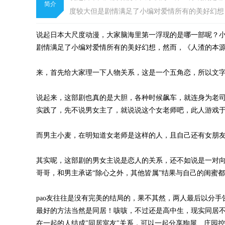
简介
度较大但是剧情满足了小编对爱情所有的美好幻想，
说起日本大尺度动漫，大家脑海里第一浮现的是哪一部呢？
剧情满足了小编对爱情所有的美好幻想，然而，《人渣的本
来，首先给大家理一下人物关系，这是一个五角恋，所以文
说起来，这部剧也真的是大胆，各种时候飙车，就连身为老
实践了，先不说男女主了，就说说这个女老师吧，此人游戏
而男主小麦，在明知道女老师是这样的人，且自己还有女朋
其实呢，这部剧的男女主说是恋人的关系，还不如说是一对向
哥哥，和男主承诺“除心之外，其他皆属”结果与自己的闺蜜
pao友往往是没有完美的结局的，果不其然，两人最后以分
最好的方法当然是同居！咳咳，不过还是高中生，现实同居
在一起的人结成"同居室友"关系，可以一起分享狗屋、庄园