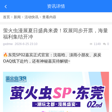
资讯详情
首页
新闻
活动快讯
查看内容
萤火虫漫展夏日盛典来袭！双展同步开票，海量
福利集结开冲
gxdmw
2026-6-25 23:10
1149
0
🔥东莞SP02嘉宾正式官宣：沈筱晗、溴雨小朋友、炭炭
OAQ线下赴约，还有神秘嘉宾待解锁~