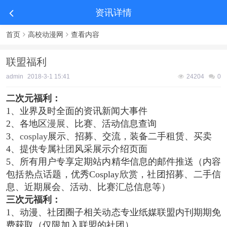
资讯详情
首页
高校动漫网
查看内容
联盟福利
admin
2018-3-1 15:41
24204
0
二次元福利：
1、业界及时全面的资讯新闻大事件
2、各地区
漫展
、比赛、活动信息查询
3、
cosplay
展示、招募、交流，装备二手租赁、买卖
4、提供专属
社团
风采展示介绍页面
5、所有用户专享定期站内精华信息的邮件推送（内容
包括热点话题，优秀Cosplay欣赏，社团招募、二手信
息、近期展会、活动、比赛汇总信息等）
三次元福利：
1、动漫、社团圈子相关动态专业纸媒联盟内刊期期免
费获取（仅限加入联盟的社团）