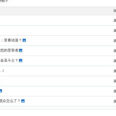
的帖子
厦
厦
众：里番动漫？
厦
思想的受害者
厦
黄金圣斗士？
厦
..
2
厦
2
厦
厦
观众怎么了？
厦