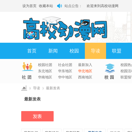
设为首页
收藏本站
站点公告：
欢迎来到高校动漫网
有问题请联系QQ客服
首页
新闻
校园
导读
联盟
校园社团
社会社团
最新加入
校园热
淘帖
日志
相册
分享
记录
东北地区
华东地区
华北地区
校园活
社团
华南地区
华中地区
西南地区
校园
联盟报
»
导读
›
最新发表
高
最新发表
校
动
漫
网