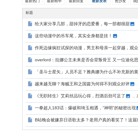
最新热门
最新精华
最新回复
最新发表
抢沙发
我
标题
给大家分享几部，甜掉牙的恋爱番，每一部都很甜
这些动漫中的吊车尾，其实全身都是挂！
作死边缘疯狂试探的动漫，男主和母亲一起穿越，观
overlord：拉娜公主未来是否会背叛骨王 又一位迪化
「圣斗士星矢」人员不足？雅典娜为什么不补充新的
越来越无聊？海贼王和之国篇为何得不到观众好评
.
《无职转生》艾莉丝品玩心得，烈酒后劲可足了
...
一拳超人183话：爆破和琦玉相遇，“神明”的秘密出现
B站晚会被嫌弃日语歌太多？老用户真的看笑了！这届