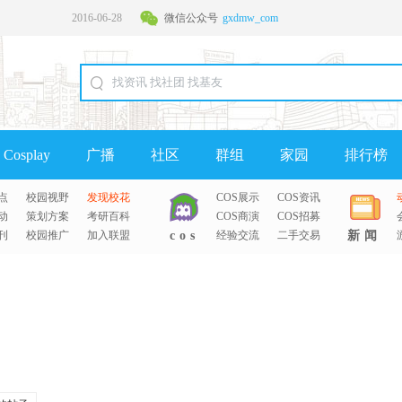
2016-06-28
微信公众号
gxdmw_com
2016-06-28
Cosplay
广播
社区
群组
家园
排行榜
点
校园视野
发现校花
COS展示
COS资讯
动
策划方案
考研百科
COS商演
COS招募
刊
校园推广
加入联盟
cos
经验交流
二手交易
新闻