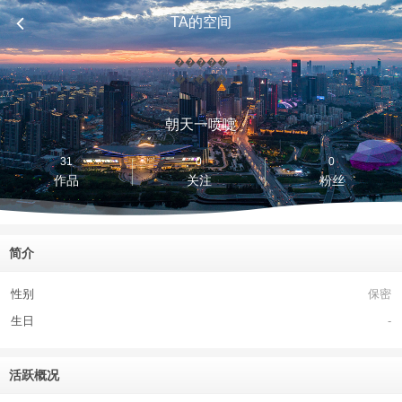
TA的空间
�����
�¼���
朝天一喷嚏
31
0
0
作品
关注
粉丝
简介
性别
保密
生日
-
活跃概况