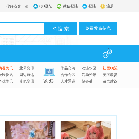
你好游客，请
QQ登陆
微信登陆
登陆
注册
搜 索
免费发布信息
动漫资讯
业界资讯
作品交流
动漫水区
社团联盟
会展快讯
周边速递
合作专区
活动资讯
美图欣赏
游戏资讯
其他资讯
论坛
人才通道
站务处
留言建议