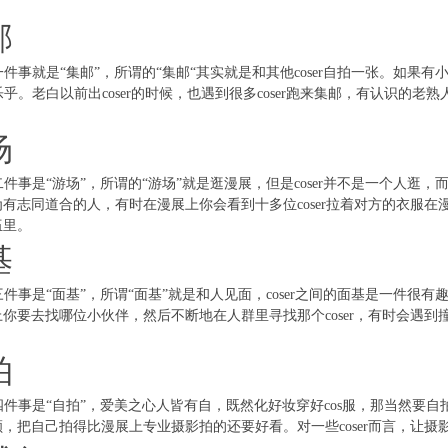
邮
第一件事就是“集邮”，所谓的“集邮“其实就是和其他coser自拍一张。如果
亦乐乎。老白以前出coser的时候，也遇到很多coser跑来集邮，有认识的老
场
第二件事是“游场”，所谓的“游场”就是逛漫展，但是coser并不是一个人
有志同道合的人，有时在漫展上你会看到十多位coser拉着对方的衣服在漫
伍里。
基
第三件事是“面基”，所谓“面基”就是和人见面，coser之间的面基是一件
你要去找哪位小伙伴，然后不断地在人群里寻找那个coser，有时会遇
拍
第四件事是“自拍”，爱美之心人皆有自，既然化好妆穿好cos服，那当然要自
，把自己拍得比漫展上专业摄影拍的还要好看。对一些coser而言，让