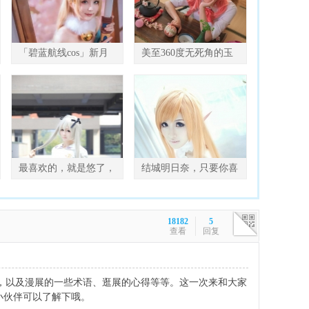
「碧蓝航线cos」新月
美至360度无死角的玉
很胆小，会出错！不过
藻前，绝世美艳不为过
最喜欢的，就是悠了，
结城明日奈，只要你喜
很希望能捕捉到穹的那
欢，就会为你而改变！
18182
5
查看
回复
，以及漫展的一些术语、逛展的心得等等。这一次来和大家
的小伙伴可以了解下哦。