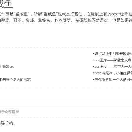
咸鱼
第五件事是“当咸鱼”，所谓“当咸鱼”也就是打酱油，在漫展上有的coser经
的游场、面基、集邮、拿签名、购物等等。被摄影拍固然是好，但是如果
•
盘点动漫中那些校园爱
•
cos正片——深爱之人啊
姬-舞娘ver
•
cos正片——在空无一
•
cosplay尼禄，小姐
给你带来整个夏天的清凉
•
当你很喜欢一个人的时
显示全部楼层
谈妥价格。