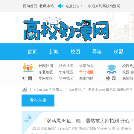
设为首页
收藏本站
站点公告：
欢迎来到高校动漫网
有问题请联系QQ客服
首页
新闻
校园
导读
联盟
校园社团
社会社团
最新加入
校园热
淘帖
日志
相册
分享
记录
东北地区
华东地区
华北地区
校园活
社团
华南地区
华中地区
西南地区
校园
联盟报
›
☆Cosplay全攻略☆
›
Cos资讯
›
漫展上coser最喜欢做的5件事
高
发布主题
校
动
导读
「双马尾JK鱼」哇，居然被大师拍到 开心
漫
#双马尾俱乐部# #Yaca57#好想看你穿制服的样子 出境:@-逆光鱼-
网