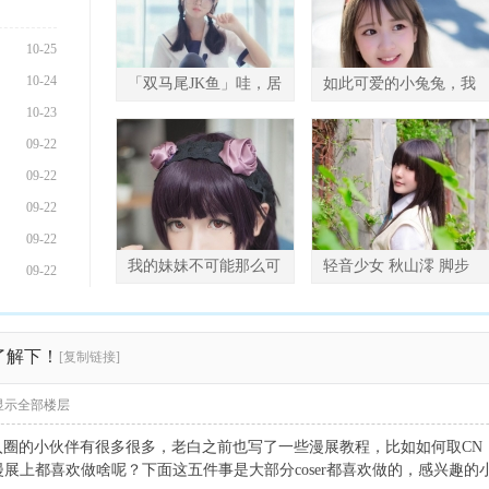
10-25
10-24
「双马尾JK鱼」哇，居
如此可爱的小兔兔，我
10-23
然被大师拍到 开心！
是很不情愿的拿出来和
09-22
09-22
09-22
09-22
我的妹妹不可能那么可
轻音少女 秋山澪 脚步
09-22
爱-黑猫-五更琉璃 寻
只为你停留
了解下！
[复制链接]
显示全部楼层
入圈的小伙伴有很多很多，老白之前也写了一些漫展教程，比如如何取CN
在漫展上都喜欢做啥呢？下面这五件事是大部分coser都喜欢做的，感兴趣