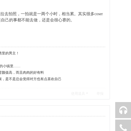
常被拉去拍照，一拍就是一两个小时，相当累。其实很多coser
连自己的事都不能去做，还是会很心赛的。
情里的男主！
人的小镇里……
姐裸背颜值高，而且肉肉的好有料
候，是不是总会觉得对方也有点喜欢自己
使用道具
举报
QQ客服
010-83233736