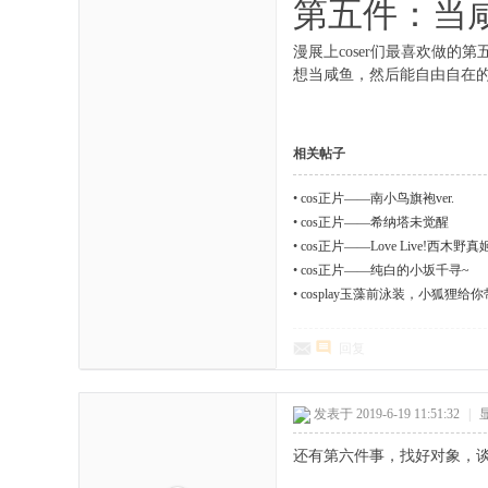
第五件：当
漫展上coser们最喜欢做的
想当咸鱼，然后能自由自在
相关帖子
•
cos正片——南小鸟旗袍ver.
•
cos正片——希纳塔未觉醒
•
cos正片——Love Live!西木野真
•
cos正片——纯白的小坂千寻~
•
cosplay玉藻前泳装，小狐狸
回复
发表于 2019-6-19 11:51:32
|
还有第六件事，找好对象，