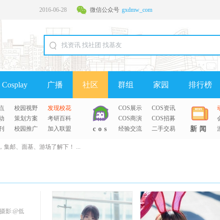
2016-06-28
微信公众号
gxdmw_com
2016-06-28
Cosplay
广播
社区
群组
家园
排行榜
点
校园视野
发现校花
COS展示
COS资讯
动
策划方案
考研百科
COS商演
COS招募
刊
校园推广
加入联盟
cos
经验交流
二手交易
新闻
，集邮、面基、游场了解下！ ...
！
 摄影:@低