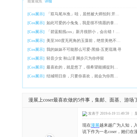
能量咸魚
详细
[Cos展示]
「双马尾JK鱼」哇，居然被大师拍到 开心！
[Cos展示]
如此可爱的小兔兔，我是很不情愿的拿出来和
[Cos展示]
「碧蓝航线cos」新月很胆小，会出错！不过
[Cos展示]
美至360度无死角的玉藻前，绝世美艳不为过
[Cos展示]
我的妹妹不可能那么可爱-黑猫-五更琉璃 寻
[Cos展示]
轻音少女 秋山澪 脚步只为你停留
[Cos展示]
最喜欢的，就是悠了，很希望能捕捉到穹的那
[Cos展示]
结城明日奈，只要你喜欢，就会为你而改变！
漫展上coser最喜欢做的5件事，集邮、面基、游场
发表于 2019-6-19 11:49:59
|
现在
漫展
越来越广为人知，
说下作为一名coser，她们