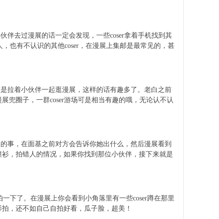
有小伙伴去过漫展的话一定会发现，一些coser拿着手机找到其
熟人，也有不认识的其他coser，在漫展上集邮是最常见的，甚
逛，而是拉着小伙伴一起逛漫展，这样的话有趣多了。老白之前
展兜圈子，一群coser游场可是相当有趣的哦，无论认不认
很有趣的事，在面基之前对方会告诉你她出什么，然后漫展看到
到撞衫，拍错人的情况，如果你找到那位小伙伴，接下来就是
拍一下了。在漫展上你会看到小角落里有一些coser蹲在那里
摄影拍，还不如自己自拍好看，瓜子脸，超美！