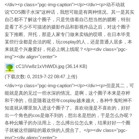
</div><p class="pgc-img-caption"></p></div><p>动不动就
说“COS圈子水深”这种话，我想可能是有两种情况。其一是其实
自己都不了解这个圈子，只是凭借着自己想当然的臆断，特别
是看了不少不可描述的摄影作品和影视作品之后，对这个圈子
妄下推断。拜托，那是人家专门做来卖钱的哎喂，在日本毕竟
某些行业都是合法的呢，玩cosplay的人，还是普通人居多，本
来就是个兴趣爱好，何必上纲上线呢？</p><div class="pgc-
img"><div align="center">
cC1IVw8z1xVhlWDi.jpg
(36.14 KB)
(下载次数: 0, 2019-7-22 08:47 上传)
</div><p class="pgc-img-caption"></p></div><p>但是其二，可
能就是真的见过一些水深的情况。是啊，这个圈子本来是存粹
和干净的，但是随着这些年cosplay越来越火，各种牛鬼蛇神不
知道就从哪里加入进这个圈子了。喜欢动漫是不喜欢的，好好
出一个角色的cos是做不到的，想出名是想的，于是怎么办呢？
各种幺蛾子的办法用上，怎么搏出位怎么来，结果好好一个圈
子就被这些蹦哒的最欢快的人搅合了。</p><div class="pgc-
img"><div align="center">