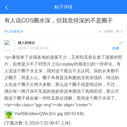
帖子详情
有人说COS圈水深，但我觉得深的不是圈子
# Cos资讯 #
14985
2
猫人的哈比
#
1
2019-7-22 08:42:40
收藏
<p>暑假来了全国各地的
漫展
不少，又有吃瓜群众发了漫展的照
片，自然是少不了对照片上玩
cosplay
的朋友们的一些评论。有
人说这个圈子水太深，我对这个观点不太认同。深的从来都不
少圈子，而是人心。圈子本身是没有颜色没有深浅的，纯洁的
人在这个圈子占绝大多数，那么这个圈子就是纯洁的，不过，
偶尔有一两只深不见底的老妖怪进来搅动了风雨的话，那么可
能这个圈子就会被一些吃瓜群众误解，觉得这个圈子水深了。
</p><div class="pgc-img"><div align="center">
Yw55BzbbexQWx3Uc.jpg
(60.93 KB)
(下载次数: 0, 2019-7-22 08:47 上传)