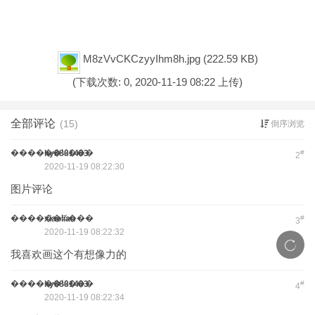
M8zVvCKCzyyIhm8h.jpg
(222.59 KB)
(下载次数: 0, 2020-11-19 08:22 上传)
全部评论
(15)
倒序浏览
������¼���
hy3881433
#
2
2020-11-19 08:22:30
图片评论
������¼���
xiaolian
#
3
2020-11-19 08:22:32
我喜欢画这个有想像力的
������¼���
hy3881433
#
4
2020-11-19 08:22:34