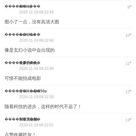
������¼���
ddesay
#
9
2020-11-19 08:22:44
图小了一点，没有高清大图
������¼���
matishan
#
10
2020-11-19 08:22:46
像是玄幻小说中会出现的
������¼���
坑爹的肉丸
#
11
2020-11-19 08:22:48
可惜不能拍成电影
������¼���
@Xizi_sejk650p
#
12
2020-11-19 08:22:50
随着科技的进步，这样的时代不远了！
������¼���
刘世龙金融
#
13
2020-11-19 08:22:52
点赞收藏吃灰！