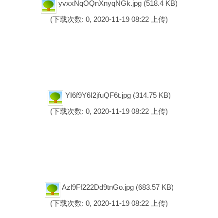
yvxxNqOQnXnyqNGk.jpg
(518.4 KB)
(下载次数: 0, 2020-11-19 08:22 上传)
YI6f9Y6I2jfuQF6t.jpg
(314.75 KB)
(下载次数: 0, 2020-11-19 08:22 上传)
Azl9Ff222Dd9tnGo.jpg
(683.57 KB)
(下载次数: 0, 2020-11-19 08:22 上传)