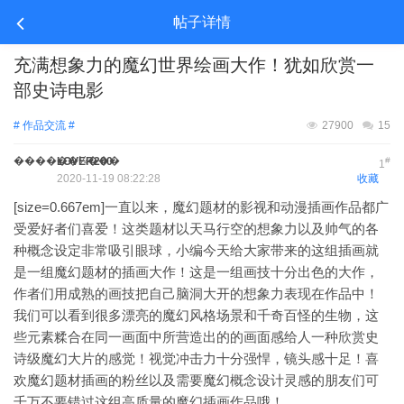
帖子详情
充满想象力的魔幻世界绘画大作！犹如欣赏一
部史诗电影
# 作品交流 #
27900
15
������¼���
LOVER200
#
1
2020-11-19 08:22:28
收藏
[size=0.667em]一直以来，魔幻题材的影视和动漫插画作品都广
受爱好者们喜爱！这类题材以天马行空的想象力以及帅气的各
种概念设定非常吸引眼球，小编今天给大家带来的这组插画就
是一组魔幻题材的插画大作！这是一组画技十分出色的大作，
作者们用成熟的画技把自己脑洞大开的想象力表现在作品中！
我们可以看到很多漂亮的魔幻风格场景和千奇百怪的生物，这
些元素糅合在同一画面中所营造出的的画面感给人一种欣赏史
诗级魔幻大片的感觉！视觉冲击力十分强悍，镜头感十足！喜
欢魔幻题材插画的粉丝以及需要魔幻概念设计灵感的朋友们可
千万不要错过这组高质量的魔幻插画作品哦！