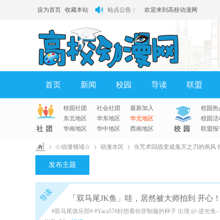
设为首页
收藏本站
站点公告：
欢迎来到高校动漫网
有问题请联系QQ客服
首页
新闻
校园
导读
联盟
校园社团
社会社团
最新加入
校园热
淘帖
日志
相册
分享
记录
东北地区
华东地区
华北地区
校园活
社团
华南地区
华中地区
西南地区
校园
联盟报
›
☆动漫领域☆
›
动漫水区
›
当咒术回战变成鬼灭之刃的画风 彻底
高
发布主题
校
动
导读
「双马尾JK鱼」哇，居然被大师拍到 开心
漫
#双马尾俱乐部# #Yaca57#好想看你穿制服的样子 出境:@-逆光鱼-
网