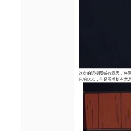
这次的玩梗图贼有意思，将
色的OOC，但是看着挺有意