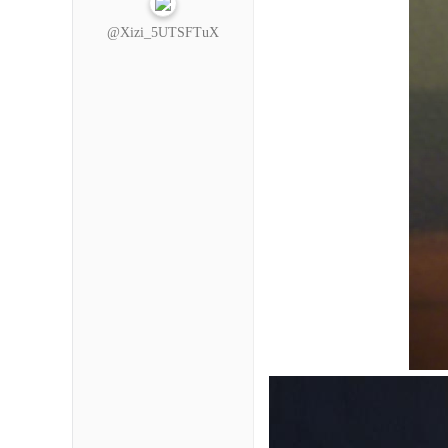
@Xizi_5UTSFTuX