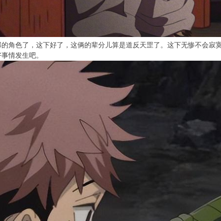
郎的角色了，这下好了，这俩的辈分儿算是道反天罡了。这下无惨不会寂
好事情发生吧。