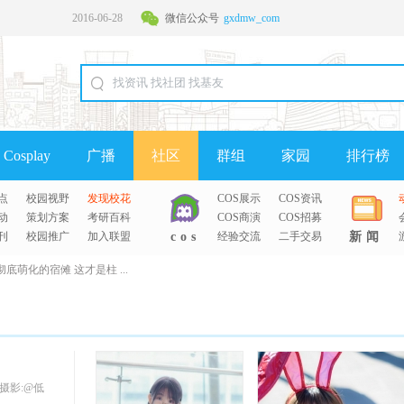
2016-06-28
微信公众号
gxdmw_com
2016-06-28
Cosplay
广播
社区
群组
家园
排行榜
点
校园视野
发现校花
COS展示
COS资讯
动
策划方案
考研百科
COS商演
COS招募
刊
校园推广
加入联盟
cos
经验交流
二手交易
新闻
萌化的宿傩 这才是柱 ...
！
 摄影:@低