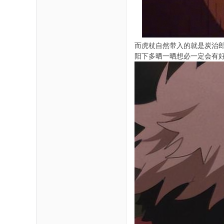
而虎杖自然带入的就是炭治
阳下多晒一晒想必一定会有