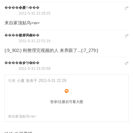
������¼���
小夏
#
2
2011-5-31 22:29:25
来自家顶贴鸟=w=
������¼���
彼岸风铃
#
3
2011-5-31 22:52:19
{:9_902:} 刚整理完视频的人 来养眼了...{:7_279:}
������¼���
コクリコ
#
4
2011-5-31 23:20:58
小夏 发表于 2011-5-31 22:29
引用:
登录/注册后可看大图
来自家顶贴鸟=w=