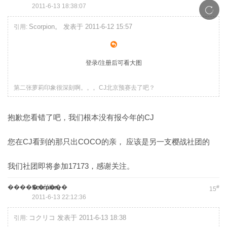
2011-6-13 18:38:07
Scorpion。 发表于 2011-6-12 15:57
引用:
登录/注册后可看大图
第二张萝莉印象很深刻啊。。。CJ北京预赛去了吧？
抱歉您看错了吧，我们根本没有报今年的CJ
您在CJ看到的那只出COCO的亲， 应该是另一支樱战社团的
我们社团即将参加17173，感谢关注。
������¼���
Scorpion。
#
15
2011-6-13 22:12:36
コクリコ 发表于 2011-6-13 18:38
引用: