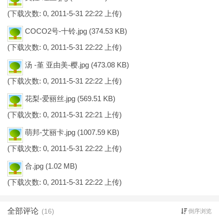
(下载次数: 0, 2011-5-31 22:22 上传)
COCO2号-十铃.jpg
(374.53 KB)
(下载次数: 0, 2011-5-31 22:22 上传)
汤 -堇 亚由美-樱.jpg
(473.08 KB)
(下载次数: 0, 2011-5-31 22:22 上传)
花梨-爱丽丝.jpg
(569.51 KB)
(下载次数: 0, 2011-5-31 22:21 上传)
萌邦-艾丽卡.jpg
(1007.59 KB)
(下载次数: 0, 2011-5-31 22:22 上传)
合.jpg
(1.02 MB)
(下载次数: 0, 2011-5-31 22:22 上传)
全部评论
(16)
倒序浏览