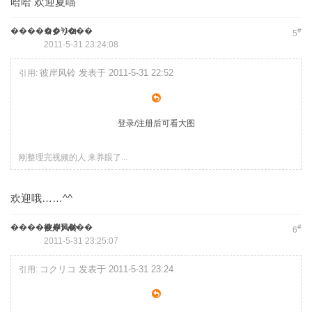
哈哈 欢迎夏喵
������¼���
コクリコ
#
5
2011-5-31 23:24:08
彼岸风铃 发表于 2011-5-31 22:52
引用:
登录/注册后可看大图
刚整理完视频的人 来养眼了...
欢迎哦……^^
������¼���
彼岸风铃
#
6
2011-5-31 23:25:07
コクリコ 发表于 2011-5-31 23:24
引用: