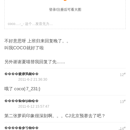
登录/注册后可看大图
coco.....-_- 这个....发音无力....
不好意思呀 上班归来回复晚了。。
叫我COCO就好了啦
另外谢谢夏喵替我回复了先……
������¼���
彼岸风铃
#
12
2011-6-2 21:36:30
哦了 coco{:7_231:}
������¼���
Scorpion。
#
13
2011-6-12 15:57:47
第二张萝莉印象很深刻啊。。。CJ北京预赛去了吧？
������¼���
コクリコ
#
14