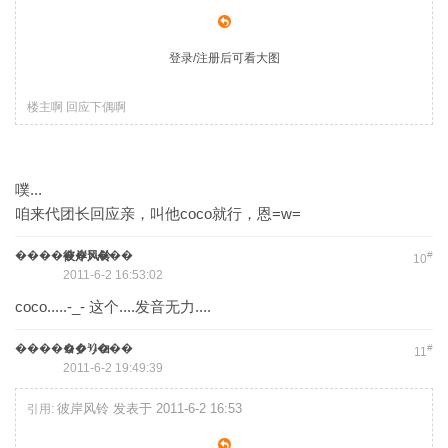
登录/注册后可看大图
楼主啊 回应下偶啊
噗...
咱来代团长回应亲，叫他coco就行，恩=w=
������¼���
彼岸风铃
#
10
2011-6-2 16:53:02
coco.....-_- 这个....发音无力....
������¼���
コクリコ
#
11
2011-6-2 19:49:39
彼岸风铃 发表于 2011-6-2 16:53
引用: