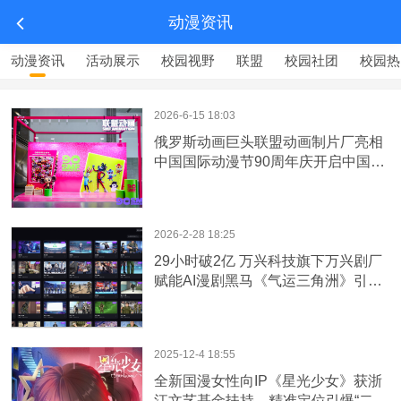
动漫资讯
动漫资讯
活动展示
校园视野
联盟
校园社团
校园热
2026-6-15 18:03
俄罗斯动画巨头联盟动画制片厂亮相
中国国际动漫节90周年庆开启中国之
旅新篇章
2026-2-28 18:25
29小时破2亿 万兴科技旗下万兴剧厂
赋能AI漫剧黑马《气运三角洲》引爆
2026春节档
2025-12-4 18:55
全新国漫女性向IP《星光少女》获浙
江文艺基金扶持，精准定位引爆“二次