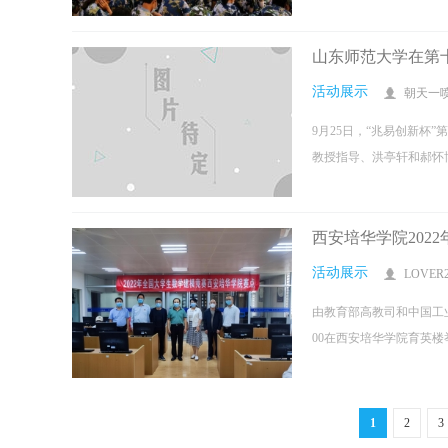
山东师范大学在第
活动展示
朝天一
9月25日，“兆易创新
教授指导、洪亭轩和郝怀博
西安培华学院202
活动展示
LOVER2
由教育部高教司和中国工业与
00在西安培华学院育英楼举
1
2
3