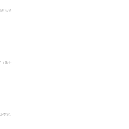
纳新活动
.……
年（第十
…
级专家、
……