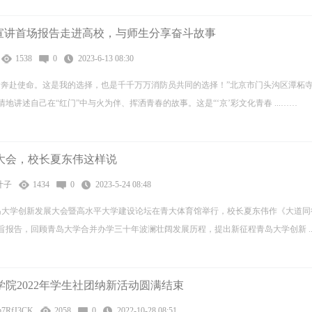
姓宣讲首场报告走进高校，与师生分享奋斗故事
1538
0
2023-6-13 08:30
命奔赴使命。这是我的选择，也是千千万万消防员共同的选择！”北京市门头沟区潭柘
地讲述自己在“红门”中与火为伴、挥洒青春的故事。这是“‘京’彩文化青春 ...……
大会，校长夏东伟这样说
叶子
1434
0
2023-5-24 08:48
，青岛大学创新发展大会暨高水平大学建设论坛在青大体育馆举行，校长夏东伟作《大道
报告，回顾青岛大学合并办学三十年波澜壮阔发展历程，提出新征程青岛大学创新 ..
院2022年学生社团纳新活动圆满结束
m7RfJ3CK
2058
0
2022-10-28 08:51