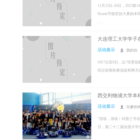
11月25日-26日，20
Honda节能竞技大赛由本
……
大连理工大学学子
活动展示
我的你
9月7日至9日，以“培育
经过前期初赛选拔和两天的
西交利物浦大学本科生团队获20
西安培华
“清场，清场！对面三号在台阶上！”“残了残了！可以
近日，西安培
打，带走带...
详细
会“省级心灵驿.
西交利物浦大学本科
活动展示
坑爹的
“清场，清场！对面三号在
日，第二十二届全国大学生机器