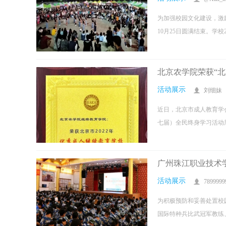
为加强校园文化建设，激
10月25日圆满结束。学校
北京农学院荣获“
活动展示
刘细妹
近日，北京市成人教育学
七届）全民终身学习活动周
广州珠江职业技术
活动展示
7899999
为积极预防和妥善处置校
国际特种兵比武冠军教练、