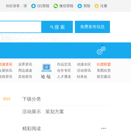
你好游客，请
QQ登陆
微信登陆
登陆
注册
搜 索
免费发布信息
动漫资讯
业界资讯
作品交流
动漫水区
社团联盟
会展快讯
周边速递
合作专区
活动资讯
美图欣赏
游戏资讯
其他资讯
论坛
人才通道
站务处
留言建议
下级分类
RSS
活动展示
策划方案
精彩阅读