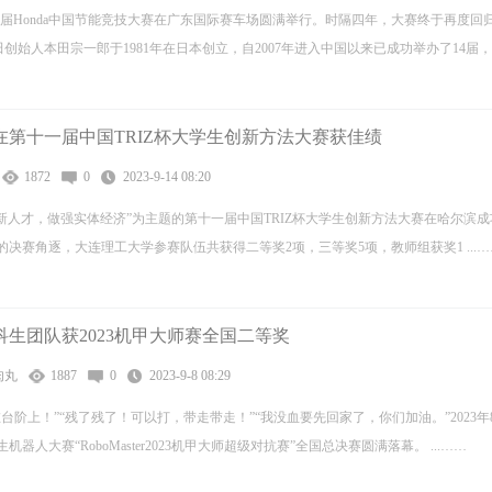
23第14届Honda中国节能竞技大赛在广东国际赛车场圆满举行。时隔四年，大赛终于再度回
田创始人本田宗一郎于1981年在日本创立，自2007年进入中国以来已成功举办了14届，累 
在第十一届中国TRIZ杯大学生创新方法大赛获佳绩
1872
0
2023-9-14 08:20
创新人才，做强实体经济”为主题的第十一届中国TRIZ杯大学生创新方法大赛在哈尔滨
决赛角逐，大连理工大学参赛队伍共获得二等奖2项，三等奖5项，教师组获奖1 ...…
学院学生潜能发展中心
华北理工大学学子在第九届全国
华学院学生潜能发展中心在陕西省总工
8月23日，第九届全国大学生统计建模大
..
详细
幕。华北理...
详细
生团队获2023机甲大师赛全国二等奖
肉丸
1887
0
2023-9-8 08:29
台阶上！”“残了残了！可以打，带走带走！”“我没血要先回家了，你们加油。”2023年8
人大赛“RoboMaster2023机甲大师超级对抗赛”全国总决赛圆满落幕。 ...……