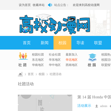
设为首页
收藏本站
站点公告：
欢迎来到高校动漫网
有问题请联系QQ客服
首页
新闻
校园
导读
联盟
校园社团
社会社团
最新加入
校园热
淘帖
日志
相册
分享
记录
东北地区
华东地区
华北地区
校园活
社团
华南地区
华中地区
西南地区
校园
联盟报
›
首页
›
校园
›
社团活动
高
社团活动
校
动
第 14 届 Hond
漫
活动展示
admin
网