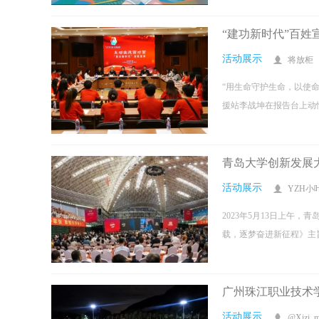
“建功新时代”百
活动展示
将放柜
“用生命守护生命，以使
援站李战坤在报告台上动情
青岛大学创新发展
活动展示
YZH小
2023年5月13日上午
载，逐梦奋进新征程》主旨
广州珠江职业技术学
活动展示
@Xizi_