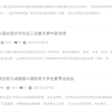
3日，第六届河北省高等学校图书馆服务创新案例大赛决赛在河北大学举行。河北民族师范
行——读书节阅读推广系列活动”案例荣获二等奖。本次大赛由河北省教育厅、 ...…
六届全国大学生化工实验大赛中获佳绩
1352
0
2023-8-29 08:22
化工实验大赛全国总决赛在北京化工大学举行。来自全国西北、华北、华东、东北、
伍参加比赛。山东师范大学化学化工与材料科学学院学生荣获全国总决赛一等奖、华 ...
师生助力成都第31届世界大学生夏季运动会
00
1453
0
2023-8-22 07:54
夏季运动会于8月8日在成都圆满闭幕。大运会期间，泸州职业技术学院师生以饱满热情
”志愿服务、外事接待志愿服务、游泳救生工作等，为大运会保驾护航，充分展示 ...