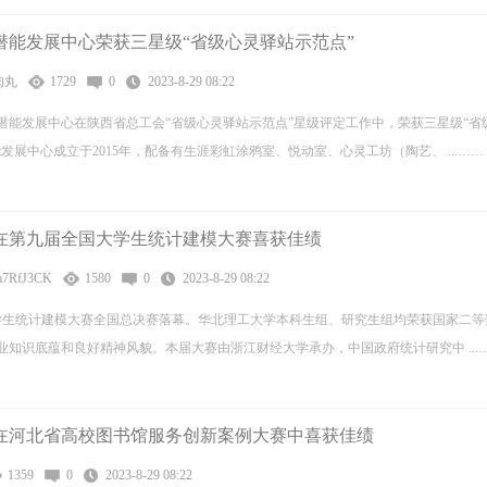
潜能发展中心荣获三星级“省级心灵驿站示范点”
肉丸
1729
0
2023-8-29 08:22
潜能发展中心在陕西省总工会“省级心灵驿站示范点”星级评定工作中，荣获三星级“省
发展中心成立于2015年，配备有生涯彩虹涂鸦室、悦动室、心灵工坊（陶艺、 ...……
在第九届全国大学生统计建模大赛喜获佳绩
m7RfJ3CK
1580
0
2023-8-29 08:22
大学生统计建模大赛全国总决赛落幕。华北理工大学本科生组、研究生组均荣获国家二等
知识底蕴和良好精神风貌。本届大赛由浙江财经大学承办，中国政府统计研究中 ...
在河北省高校图书馆服务创新案例大赛中喜获佳绩
1359
0
2023-8-29 08:22