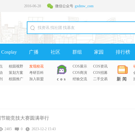
2016-06-28
微信公众号
gxdmw_com
2016-06-28
Cosplay
广播
社区
群组
家园
排行榜
点
校园视野
发现校花
COS展示
COS资讯
动
策划方案
考研百科
COS商演
COS招募
刊
校园推广
加入联盟
cos
经验交流
二手交易
新闻
a 中国节能竞技大赛圆满举行
2485
0
2023-12-2 15:43