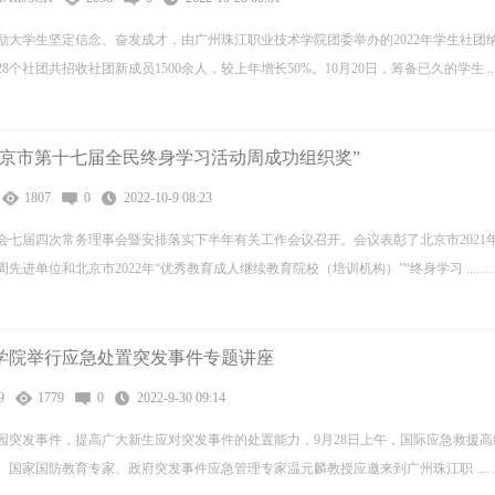
励大学生坚定信念、奋发成才，由广州珠江职业技术学院团委举办的2022年学生社团
28个社团共招收社团新成员1500余人，较上年增长50%。10月20日，筹备已久的学生 ..
北京市第十七届全民终身学习活动周成功组织奖”
1807
0
2022-10-9 08:23
会七届四次常务理事会暨安排落实下半年有关工作会议召开。会议表彰了北京市2021
先进单位和北京市2022年“优秀教育成人继续教育院校（培训机构）”“终身学习 ...…
学院举行应急处置突发事件专题讲座
9
1779
0
2022-9-30 09:14
园突发事件，提高广大新生应对突发事件的处置能力，9月28日上午，国际应急救援高
国家国防教育专家、政府突发事件应急管理专家温元麟教授应邀来到广州珠江职 ...