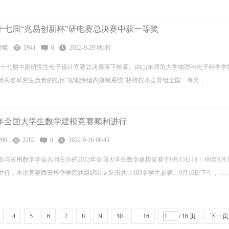
十七届“兆易创新杯”研电赛总决赛中获一等奖
喷嚏
1941
0
2022-9-29 08:36
杯”第十七届中国研究生电子设计竞赛总决赛落下帷幕。由山东师范大学物理与电子科学学
两名研究生负责的项目“智能除烟内窥镜系统”获得技术竞赛组全国一等奖， ...……
2年全国大学生数学建模竞赛顺利进行
00
2202
0
2022-9-26 08:45
应用数学学会共同主办的2022年全国大学生数学建模竞赛于9月15日18：:00至9月1
行，本次竞赛西安培华学院共组织61支队伍共计183名学生参赛。9月16日下午， ...
4
5
6
7
8
9
10
... 16
/ 16 页
下一页